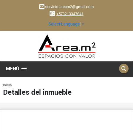
servicio.aream2@gmail.com
+573213347041
Select Language
▼
MENÚ
Inicio
Detalles del inmueble