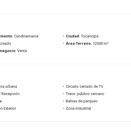
amento:
Cundinamarca
Ciudad:
Tocancipá
Usado
Área Terreno:
12000 m²
 negocio:
Venta
ona urbana
Circuito cerrado de TV
 / Recepción
Trans. público cercano
ia
Bahias de parqueo
n Exterior
Zona industrial