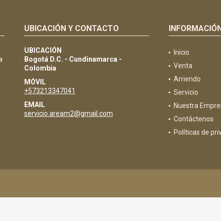
UBICACIÓN Y CONTACTO
INFORMACIÓ
UBICACIÓN
Inicio
a
Bogotá D.C. - Cundinamarca -
Venta
Colombia
Arriendo
MÓVIL
y
+573213347041
Servicio
EMAIL
Nuestra Empre
servicio.aream2@gmail.com
Contáctenos
Políticas de pr