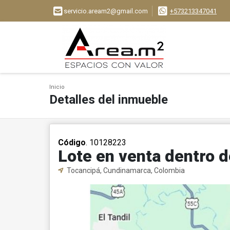
servicio.aream2@gmail.com
+573213347041
Inicio
Detalles del inmueble
Código
. 10128223
Lote en venta dentro d
Tocancipá, Cundinamarca, Colombia