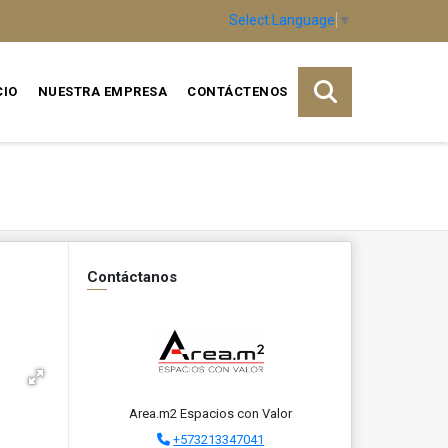
Select Language
▼
CIO
NUESTRA EMPRESA
CONTÁCTENOS
Contáctanos
Area.m2 Espacios con Valor
+573213347041