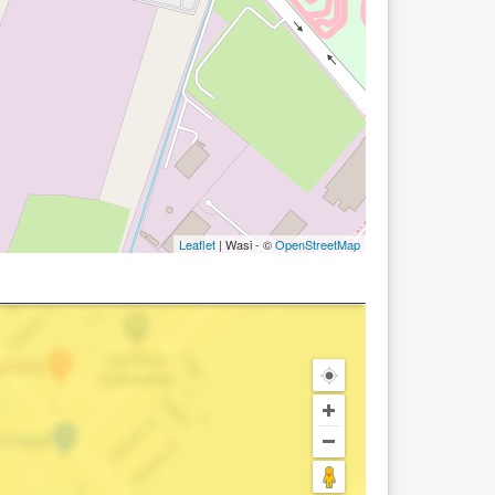
Leaflet
| Wasi - ©
OpenStreetMap