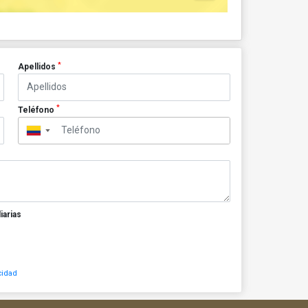
*
Apellidos
*
Teléfono
▼
iarias
cidad