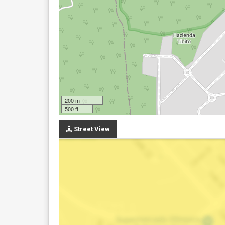
200 m
500 ft
Street View