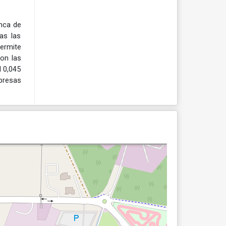
nca de
as las
ermite
con las
l 0,045
presas