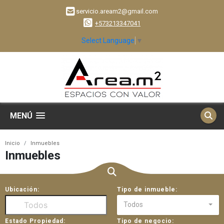
servicio.aream2@gmail.com
+573213347041
Select Language
▼
MENÚ
Inicio
Inmuebles
Inmuebles
Ubicación:
Tipo de inmueble:
Todos
Estado Propiedad:
Tipo de negocio: